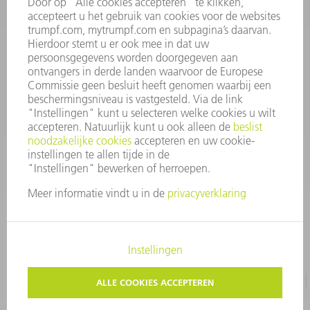
INFORMATIE
Veel gestelde vragen
Algemene voorwaarden
CONTACT
+31 88 4002 400
Ma. - vr. 8.00 - 17.00 uur
onderdelen.tnl@de.trumpf.com
IMPRESSUM
GEGEVENSBESCHERMING
COPYRIGHT EN LOGO
GEBRUIKSVOORWAARDEN