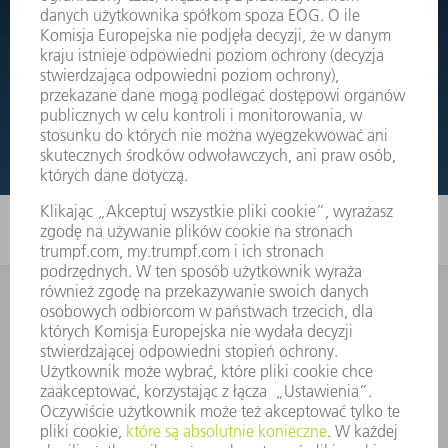
Wystarczy przejść do rysunków złożeniowych Państwa
maszyn i bezpośrednio zamówić potrzebną część.
RYSUNKI ZŁOŻENIOWE
KONTAKT
Dział Części Zamiennych i Narzędzi
48225753936
8.00 - 17.00
czesci.zamienne@trumpf.com