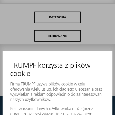
KATEGORIA
FILTROWANIE
0
wyników
Nic nie znaleziono?