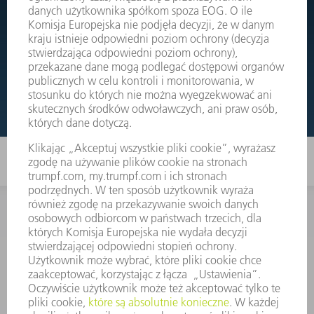
Wystarczy przejść do rysunków złożeniowych Państwa
maszyn i bezpośrednio zamówić potrzebną część.
RYSUNKI ZŁOŻENIOWE
KONTAKT
Dział Części Zamiennych i Narzędzi
48225753936
8.00 - 17.00
czesci.zamienne@trumpf.com