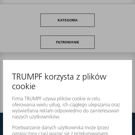
KATEGORIA
FILTROWANIE
0
wyników
Nic nie znaleziono?