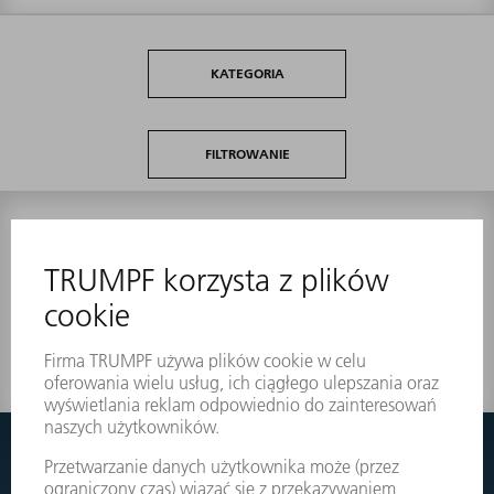
KATEGORIA
FILTROWANIE
0
wyników
Nic nie znaleziono?