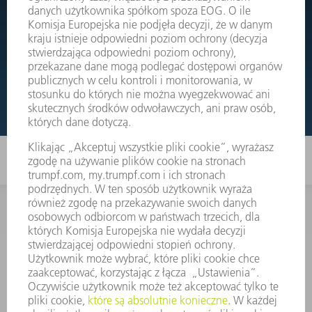
Wystarczy przejść do rysunków złożeniowych Państwa
maszyn i bezpośrednio zamówić potrzebną część.
RYSUNKI ZŁOŻENIOWE
KONTAKT
Dział Części Zamiennych i Narzędzi
48225753936
8.00 - 17.00
czesci.zamienne@trumpf.com