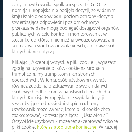
Wystarczy przejść do rysunków złożeniowych Państwa
maszyn i bezpośrednio zamówić potrzebną część.
RYSUNKI ZŁOŻENIOWE
KONTAKT
Dział Części Zamiennych i Narzędzi
48225753936
8.00 - 17.00
czesci.zamienne@trumpf.com