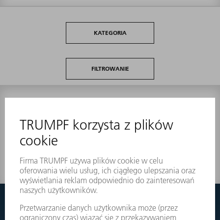
KATEGORIA
FILTROWANIE
0
wyników
Nic nie znaleziono?