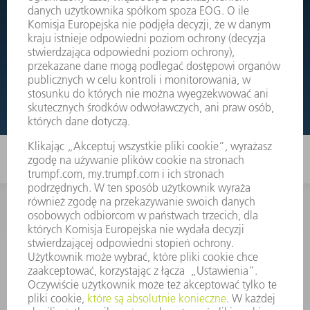
Wystarczy przejść do rysunków złożeniowych Państwa
maszyn i bezpośrednio zamówić potrzebną część.
RYSUNKI ZŁOŻENIOWE
KONTAKT
Dział Części Zamiennych i Narzędzi
48225753936
8.00 - 17.00
czesci.zamienne@trumpf.com