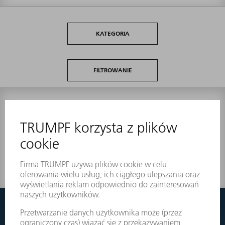
KATEGORIA
FILTROWANIE
0
wyników
Nic nie znaleziono?