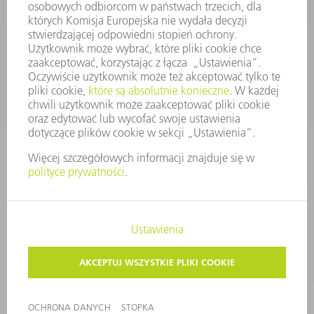
KONTAKT
Dział Części Zamiennych i Narzędzi
48225753936
8.00 - 17.00
czesci.zamienne@trumpf.com
STOPKA
OCHRONA DANYCH
PRAWA AUTORSKIE I PRAWA DOTYCZĄCE ZNAKÓW TOWAROWYCH
WARUNKI UŻYTKOWANIA
©
2026
TRUMPF