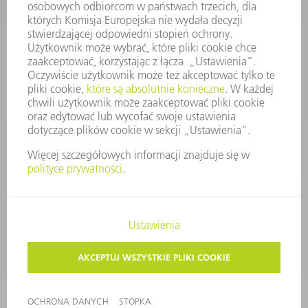
KONTAKT
Dział Części Zamiennych i Narzędzi
48225753936
8.00 - 17.00
czesci.zamienne@trumpf.com
STOPKA
OCHRONA DANYCH
PRAWA AUTORSKIE I PRAWA DOTYCZĄCE ZNAKÓW TOWAROWYCH
WARUNKI UŻYTKOWANIA
©
2026
TRUMPF