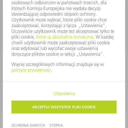
KONTAKT
Dział Części Zamiennych i Narzędzi
48225753936
8.00 - 17.00
czesci.zamienne@trumpf.com
STOPKA
OCHRONA DANYCH
PRAWA AUTORSKIE I PRAWA DOTYCZĄCE ZNAKÓW TOWAROWYCH
WARUNKI UŻYTKOWANIA
©
2026
TRUMPF