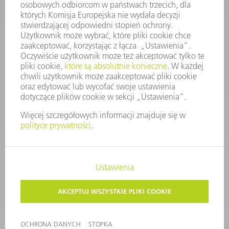
KONTAKT
Dział Części Zamiennych i Narzędzi
48225753936
8.00 - 17.00
czesci.zamienne@trumpf.com
STOPKA
OCHRONA DANYCH
PRAWA AUTORSKIE I PRAWA DOTYCZĄCE ZNAKÓW TOWAROWYCH
WARUNKI UŻYTKOWANIA
©
2026
TRUMPF