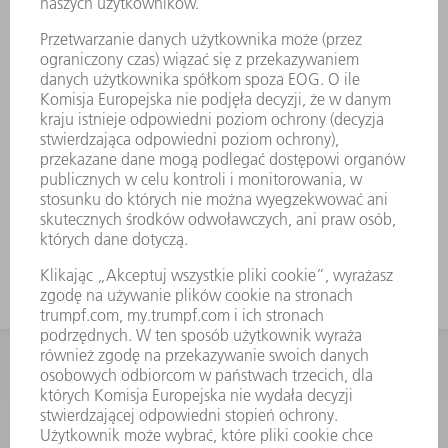
Większe obciążenie matryc w
porównaniu z matrycami 30°
Mniejsze odkształcenie w strefie
gięcia
W przypadku narzędzi dolnych obowiązuje
podział jak w przypadku narzędzi górnych.
Dwurogi są zastępowane przez części 100
mm.
KONTAKT
Dział Części Zamiennych i Narzędzi
48225753936