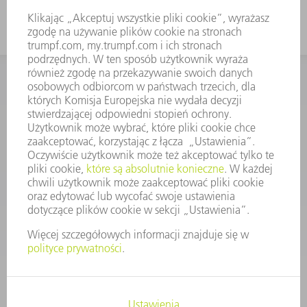
KONTAKT
Dział Części Zamiennych i Narzędzi
48225753936
8.00 - 17.00
czesci.zamienne@trumpf.com