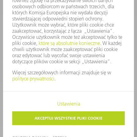
KONTAKT
Dział Części Zamiennych i Narzędzi
48225753936
8.00 - 17.00
czesci.zamienne@trumpf.com
STOPKA
OCHRONA DANYCH
PRAWA AUTORSKIE I PRAWA DOTYCZĄCE ZNAKÓW TOWAROWYCH
WARUNKI UŻYTKOWANIA