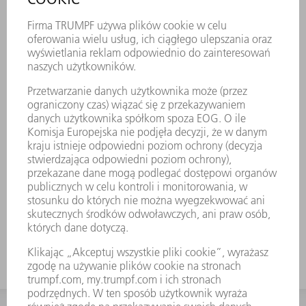
Trwałe znakowanie laserowe zawiera
wszystkie ważne informacje o narzędziu. Za
pomocą kodu matrycowego można
jednoznacznie zidentyfikować każde
narzędzie. Obszary pracy są utwardzane
laserowo. Do kątów od 30° do 180°, oraz
podczas gięcia wstępnego i falcowania.
Standardowo: H 100, H 150, wersja wąska
i wersja z promieniem 3 Podczas
wykonywania ostrych gięć za pomocą
matryc 30° może dojść do zakleszczenia się
wygiętej blachy w matrycy. Pomoce do
wybijania TRUMPF rozwiązują ten problem.