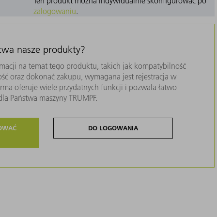
Ten produkt można indywidualnie skonfigurować po
zalogowaniu
.
stwa nasze produkty?
macji na temat tego produktu, takich jak kompatybilność
ość oraz dokonać zakupu, wymagana jest rejestracja w
ma oferuje wiele przydatnych funkcji i pozwala łatwo
i dla Państwa maszyny TRUMPF.
ROWAĆ
DO LOGOWANIA