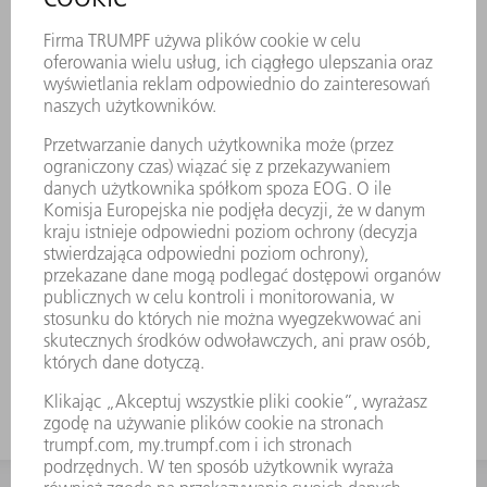
Trwałe znakowanie laserowe zawiera
wszystkie ważne informacje o narzędziu. Za
pomocą kodu matrycowego można
jednoznacznie zidentyfikować każde
narzędzie. Obszary pracy są utwardzane
laserowo. Do kątów od 30° do 180°, oraz
podczas gięcia wstępnego i falcowania.
Standardowo: H 100, H 150, wersja wąska
i wersja z promieniem 3 Podczas
wykonywania ostrych gięć za pomocą
matryc 30° może dojść do zakleszczenia się
wygiętej blachy w matrycy. Pomoce do
wybijania TRUMPF rozwiązują ten problem.