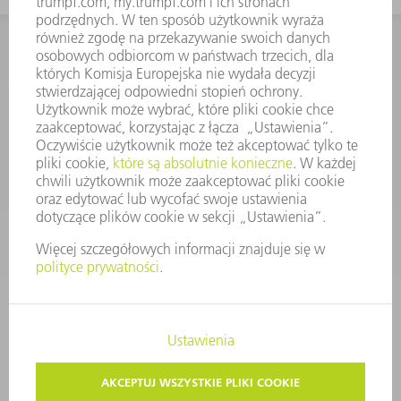
KONTAKT
Dział Części Zamiennych i Narzędzi
48225753936
8.00 - 17.00
czesci.zamienne@trumpf.com
STOPKA
OCHRONA DANYCH
PRAWA AUTORSKIE I PRAWA DOTYCZĄCE ZNAKÓW TOWAROWYCH