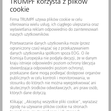
Trwałe znakowanie laserowe zawiera
wszystkie ważne informacje o
narzędziu.
Za pomocą kodu matrycowego
można jednoznacznie zidentyfikować
każde narzędzie.
Strefy robocze są utwardzane
laserowo.
Odpowiednie do gięcia w tłoczniku
Za pomocą jednego zestawu można
uzyskać wytłoczenia 4, 6, 8 lub 10
mm z 90° do 90° (gięcie z dociskiem)
lub w gięciu swobodnym różne
wytłoczenia i kąty >90°.