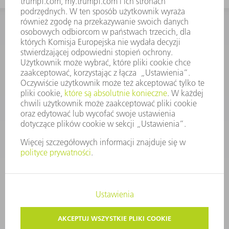
KONTAKT
Dział Części Zamiennych i Narzędzi
48225753936
8.00 - 17.00
czesci.zamienne@trumpf.com
STOPKA
OCHRONA DANYCH
PRAWA AUTORSKIE I PRAWA DOTYCZĄCE ZNAKÓW TOWAROWYCH