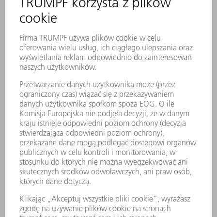
Trwałe znakowanie laserowe zawiera
wszystkie ważne informacje o
narzędziu.
Za pomocą kodu matrycowego
można jednoznacznie zidentyfikować
każde narzędzie.
Strefy robocze są utwardzane
laserowo.
Odpowiednie do gięcia w tłoczniku
Za pomocą jednego zestawu można
uzyskać wytłoczenia 4, 6, 8 lub 10
mm z 90° do 90° (gięcie z dociskiem)
lub w gięciu swobodnym różne
wytłoczenia i kąty >90°.