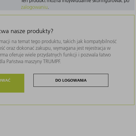
Ten produkt można indywidualnie skonfigurować po
zalogowaniu
.
stwa nasze produkty?
macji na temat tego produktu, takich jak kompatybilność
ość oraz dokonać zakupu, wymagana jest rejestracja w
ma oferuje wiele przydatnych funkcji i pozwala łatwo
i dla Państwa maszyny TRUMPF.
ROWAĆ
DO LOGOWANIA