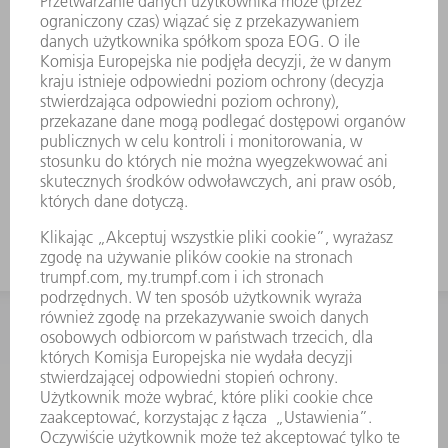
Proste przesuwanie ciężkich i
wygiętych narzędzi za pomocą
ComfortSlide
Mocne wygięcie zapewnia szczególną
przydatność do detali typu U
Do wysokich pudełek należy
zastosować narzędzie o dużej
wysokości roboczej
KONTAKT
Dział Części Zamiennych i Narzędzi
48225753936
8.00 - 17.00
czesci.zamienne@trumpf.com