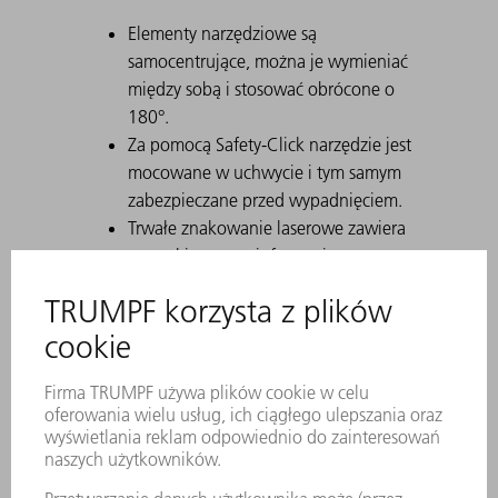
Elementy narzędziowe są
samocentrujące, można je wymieniać
między sobą i stosować obrócone o
180°.
Za pomocą Safety-Click narzędzie jest
mocowane w uchwycie i tym samym
zabezpieczane przed wypadnięciem.
Trwałe znakowanie laserowe zawiera
wszystkie ważne informacje o
narzędziu.
Za pomocą kodu matrycowego
można jednoznacznie zidentyfikować
każde narzędzie.
Strefy robocze są utwardzane
laserowo.
Na życzenie dostępne są modyfikacje
narzędzia.