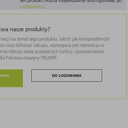
Ten produkt można indywidualnie skonfigurować po
zalogowaniu
.
stwa nasze produkty?
macji na temat tego produktu, takich jak kompatybilność
ość oraz dokonać zakupu, wymagana jest rejestracja w
ma oferuje wiele przydatnych funkcji i pozwala łatwo
i dla Państwa maszyny TRUMPF.
ROWAĆ
DO LOGOWANIA