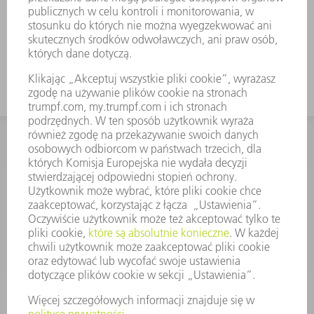
Do wysokich pudełek należy
zastosować narzędzie o dużej
wysokości roboczej.
KONTAKT
Dział Części Zamiennych i Narzędzi
48225753936
8.00 - 17.00
czesci.zamienne@trumpf.com