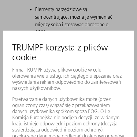
Elementy narzędziowe są
samocentrujące, można je wymieniać
między sobą i stosować obrócone o
180°.
Za pomocą Safety-Click narzędzie jest
mocowane w uchwycie i tym samym
zabezpieczane przed wypadnięciem.
Trwałe znakowanie laserowe zawiera
wszystkie ważne informacje o
narzędziu.
Za pomocą kodu matrycowego
można jednoznacznie zidentyfikować
każde narzędzie.
Strefy robocze są utwardzane
laserowo.
Na życzenie dostępne są modyfikacje
narzędzia.