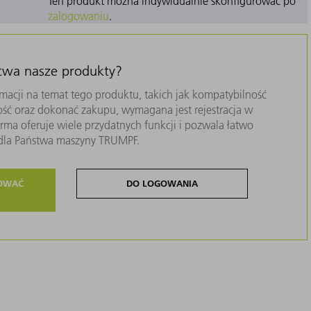
Ten produkt można indywidualnie skonfigurować po
zalogowaniu
.
stwa nasze produkty?
macji na temat tego produktu, takich jak kompatybilność
ość oraz dokonać zakupu, wymagana jest rejestracja w
ma oferuje wiele przydatnych funkcji i pozwala łatwo
i dla Państwa maszyny TRUMPF.
ROWAĆ
DO LOGOWANIA