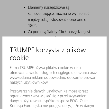
Elementy narzędziowe są
samocentrujące, można je wymieniać
między sobą i stosować obrócone o
180°.
Za pomocą Safety-Click narzędzie jest
mocowane w uchwycie i tym samym
zabezpieczane przed wypadnięciem.
Trwałe znakowanie laserowe zawiera
wszystkie ważne informacje o
narzędziu.
Za pomocą kodu matrycowego
można jednoznacznie zidentyfikować
każde narzędzie.
Strefy robocze są utwardzane
laserowo.
Na życzenie dostępne są modyfikacje
narzędzia.