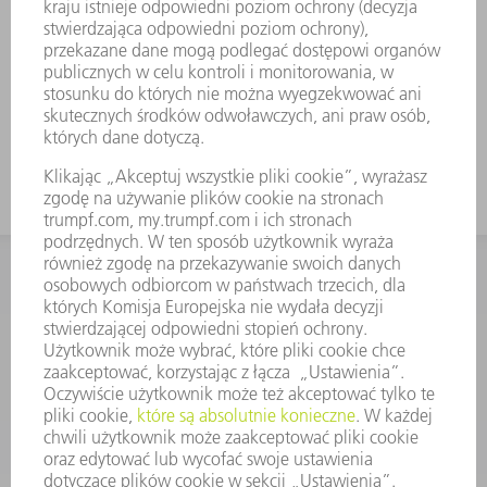
Odpowiednie także do falcowania za
pomocą FEV
Do wysokich pudełek należy
zastosować narzędzie o dużej
wysokości roboczej
KONTAKT
Dział Części Zamiennych i Narzędzi
48225753936
8.00 - 17.00
czesci.zamienne@trumpf.com