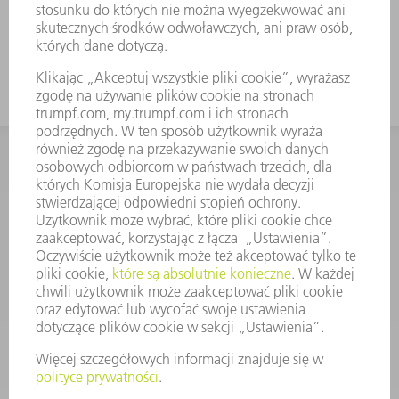
Odpowiednie także do falcowania za
pomocą FEV
KONTAKT
Dział Części Zamiennych i Narzędzi
48225753936
8.00 - 17.00
czesci.zamienne@trumpf.com