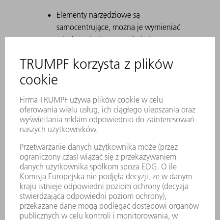
Elementy narzędziowe są
samocentrujące, można je wymieniać
między sobą i stosować obrócone o
180°.
Za pomocą Safety-Click narzędzie jest
mocowane w uchwycie i tym samym
zabezpieczane przed wypadnięciem.
Trwałe znakowanie laserowe zawiera
wszystkie ważne informacje o
narzędziu.
Za pomocą kodu matrycowego
można jednoznacznie zidentyfikować
każde narzędzie.
Strefy robocze są utwardzane
laserowo.
Na życzenie dostępne są modyfikacje
narzędzia.