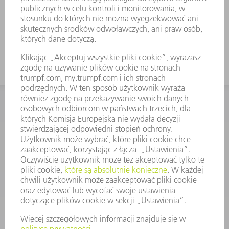
Ze względu na wysoką obciążalność
odpowiednie także do grubszych
blach.
KONTAKT
Dział Części Zamiennych i Narzędzi
48225753936
8.00 - 17.00
czesci.zamienne@trumpf.com