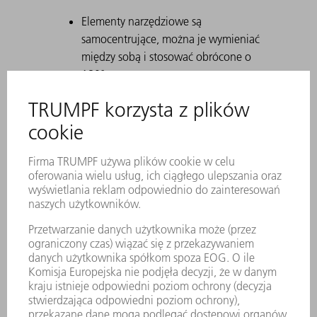
Elementy narzędziowe są
samocentrujące, można je wymieniać
między sobą i stosować obrócone o
180°.
Za pomocą Safety-Click narzędzie jest
mocowane w uchwycie i tym samym
zabezpieczane przed wypadnięciem.
Trwałe znakowanie laserowe zawiera
wszystkie ważne informacje o
narzędziu.
Za pomocą kodu matrycowego
można jednoznacznie zidentyfikować
każde narzędzie.
Strefy robocze są utwardzane
laserowo.
Na życzenie dostępne są modyfikacje
narzędzia.