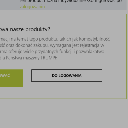
Ten produkt można indywidualnie skonfigurować po
zalogowaniu
.
stwa nasze produkty?
macji na temat tego produktu, takich jak kompatybilność
ość oraz dokonać zakupu, wymagana jest rejestracja w
ma oferuje wiele przydatnych funkcji i pozwala łatwo
i dla Państwa maszyny TRUMPF.
ROWAĆ
DO LOGOWANIA