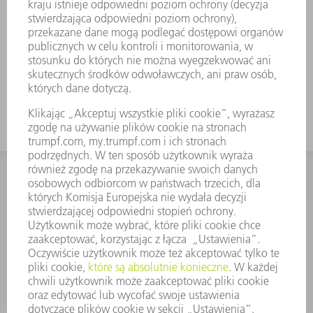
Odpowiednie także do falcowania w
połączeniu z listwami do falcowania
Do wysokich pudełek należy
zastosować narzędzie o dużej
wysokości roboczej
KONTAKT
Dział Części Zamiennych i Narzędzi
48225753936
8.00 - 17.00
czesci.zamienne@trumpf.com