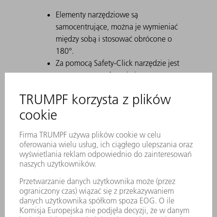
Elementy narzędziowe są
samocentrujące, można je wymieniać
między sobą i stosować obrócone o
180°.
Za pomocą Safety-Click narzędzie jest
mocowane w uchwycie i tym samym
zabezpieczane przed wypadnięciem.
Trwałe znakowanie laserowe zawiera
wszystkie ważne informacje o
narzędziu.
Za pomocą kodu matrycowego
można jednoznacznie zidentyfikować
każde narzędzie.
Strefy robocze są utwardzane
laserowo.
Na życzenie dostępne są modyfikacje
narzędzia.