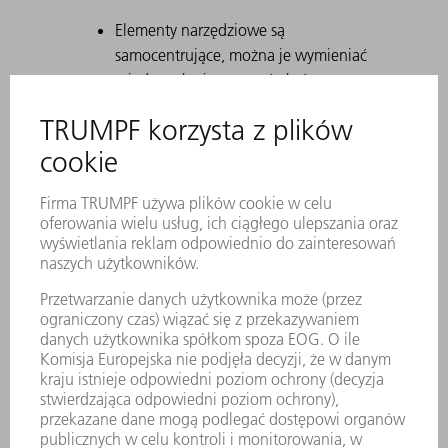
Elementy narzędziowe są
samocentrujące, można je wymieniać
między sobą i stosować obrócone o
180°.
Za pomocą Safety-Click narzędzie jest
mocowane w uchwycie i tym samym
zabezpieczane przed wypadnięciem.
Trwałe znakowanie laserowe zawiera
wszystkie ważne informacje o
narzędziu.
Za pomocą kodu matrycowego
można jednoznacznie zidentyfikować
każde narzędzie.
Strefy robocze są utwardzane
laserowo.
Na życzenie dostępne są modyfikacje
narzędzia.