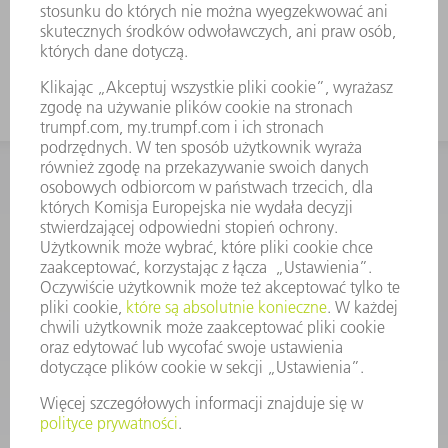
Odpowiednie także do falcowania za
pomocą EV-F W6,2-10
KONTAKT
Dział Części Zamiennych i Narzędzi
48225753936
8.00 - 17.00
czesci.zamienne@trumpf.com