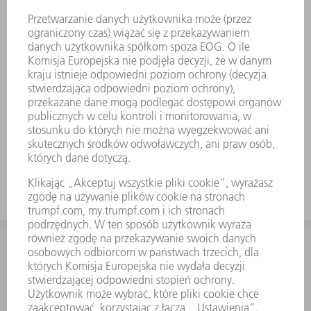
Odpowiedni do OW308/K i OW308/S
Strefy robocze są utwardzane.
Na życzenie dostępne są modyfikacje
narzędzia.
KONTAKT
Dział Części Zamiennych i Narzędzi
48225753936
8.00 - 17.00