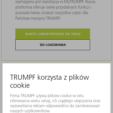
wymagana jest rejestracja w MyTRUMPF. Nasza
platforma oferuje wiele przydatnych funkcji i
pozwala łatwo znaleźć wszystkie części dla
Państwa maszyny TRUMPF.
WARTO ZAREJESTROWAĆ SIĘ TERAZ
DO LOGOWANIA
Opis