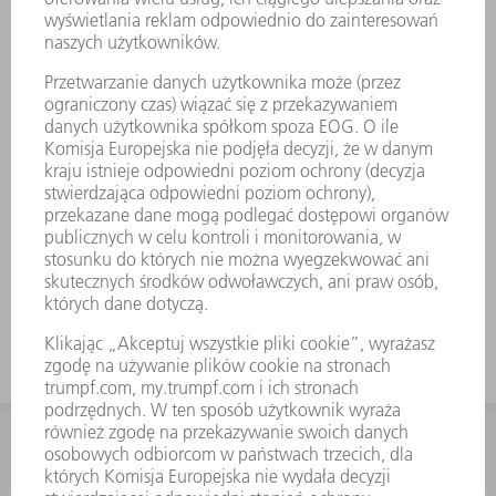
AKCESORIA
Matryca (kształt 13)
Nr materiału:
0699860
KONTAKT
Dział Części Zamiennych i Narzędzi