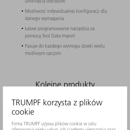
uniknięcia odcisków
Możliwość indywidualnej konfiguracji dla
danego wymagania
Łatwe programowanie narzędzia za
pomocą Tool Data Import
Pasuje do każdego wymogu dzięki wielu
możliwym opcjom
Kolejne produkty