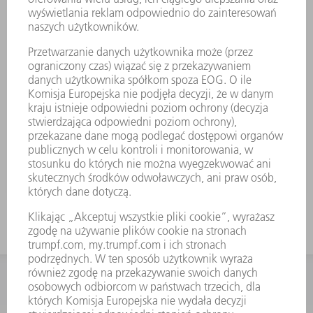
AKCESORIA
Matryca (kształt 25)
Nr materiału:
0699860
KONTAKT
Dział Części Zamiennych i Narzędzi