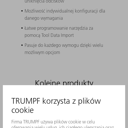
uniknięcia odcisków
Możliwość indywidualnej konfiguracji dla
danego wymagania
Łatwe programowanie narzędzia za
pomocą Tool Data Import
Pasuje do każdego wymogu dzięki wielu
możliwym opcjom
Kolejne produkty