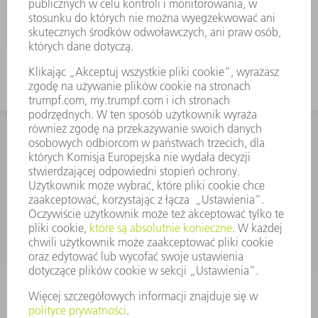
KONTAKT
Dział Części Zamiennych i Narzędzi
48225753936
8.00 - 17.00
czesci.zamienne@trumpf.com