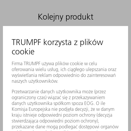
Kolejny produkt
AKCESORIA
Trzonek stempla MultiTool z 5 i 10
końcówkami
Nr materiału:
0629117