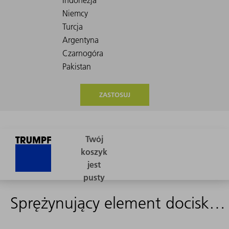
ZASTOSUJ
Sprężynujący element dociskający 6X7.0 A2-A2