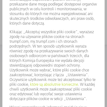
Wymagana opcja maszyny:: MultiTool
KONTAKT
Dział Części Zamiennych i Narzędzi
48225753936
8.00 - 17.00
czesci.zamienne@trumpf.com