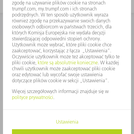
KONTAKT
Dział Części Zamiennych i Narzędzi
48225753936
8.00 - 17.00
czesci.zamienne@trumpf.com
STOPKA
OCHRONA DANYCH