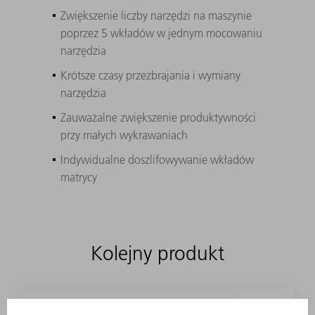
Zwiększenie liczby narzędzi na maszynie
poprzez 5 wkładów w jednym mocowaniu
narzędzia
Krótsze czasy przezbrajania i wymiany
narzędzia
Zauważalne zwiększenie produktywności
przy małych wykrawaniach
Indywidualne doszlifowywanie wkładów
matrycy
Kolejny produkt