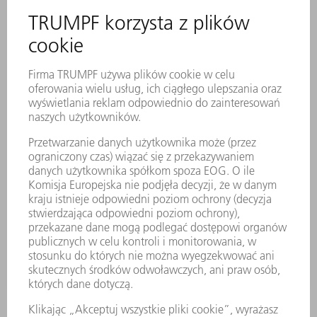
AKCESORIA
Wkład stempla MultiTool z 5
końcówkami (kształt 5)
Nr materiału:
0699804
Wymagana opcja maszyny:: MultiTool