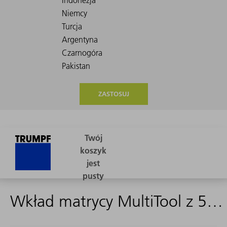
ZASTOSUJ
Wkład matrycy MultiTool z 5 końcówkami (kształt 5)