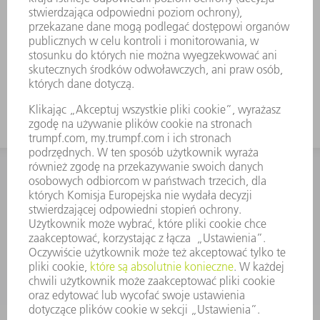
KONTAKT
Dział Części Zamiennych i Narzędzi
48225753936
8.00 - 17.00
czesci.zamienne@trumpf.com