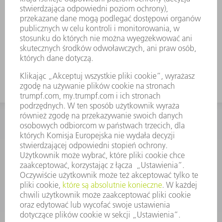
KONTAKT
Dział Części Zamiennych i Narzędzi
48225753936
8.00 - 17.00
czesci.zamienne@trumpf.com