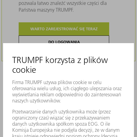
pozwala łatwo znaleźć wszystkie części dla
Państwa maszyny TRUMPF.
WARTO ZAREJESTROWAĆ SIĘ TERAZ
DO LOGOWANIA