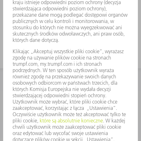
KONTAKT
Dział Części Zamiennych i Narzędzi
48225753936
8.00 - 17.00
czesci.zamienne@trumpf.com