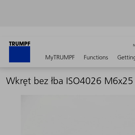
MyTRUMPF
Functions
Gettin
Wkręt bez łba ISO4026 M6x2