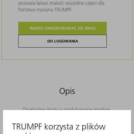
pozwala łatwo znaleźć wszystkie części dla
Państwa maszyny TRUMPF.
WARTO ZAREJESTROWAĆ SIĘ TERAZ
DO LOGOWANIA
Opis
Oryginalne dysze są produkowane zgodnie
z rygorystycznymi standardami jakości
„Made in Germany”. Zapewniają one
doskonały przepływ gazu i