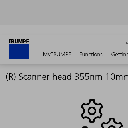
MyTRUMPF
Functions
Gettin
(R) Scanner head 355nm 10m