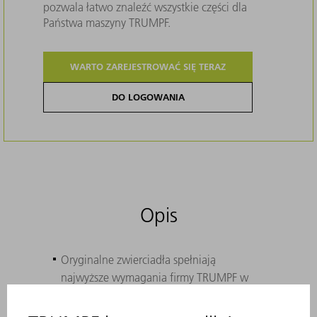
pozwala łatwo znaleźć wszystkie części dla
Państwa maszyny TRUMPF.
WARTO ZAREJESTROWAĆ SIĘ TERAZ
DO LOGOWANIA
Opis
Oryginalne zwierciadła spełniają
najwyższe wymagania firmy TRUMPF w
zakresie tolerancji kształtu i położenia,
chropowatości i powlekania