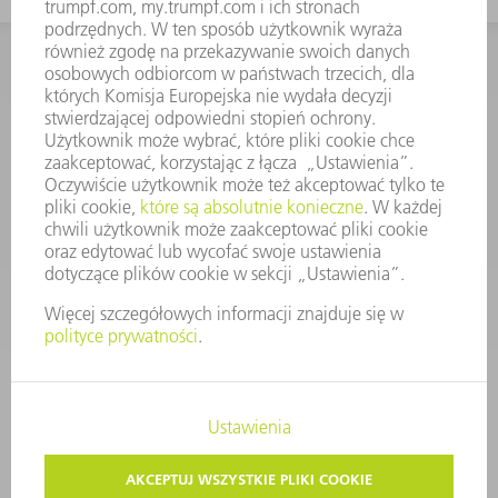
KONTAKT
Dział Części Zamiennych i Narzędzi
48225753936
8.00 - 17.00
czesci.zamienne@trumpf.com
STOPKA
OCHRONA DANYCH
PRAWA AUTORSKIE I PRAWA DOTYCZĄCE ZNAKÓW TOWAROWYCH