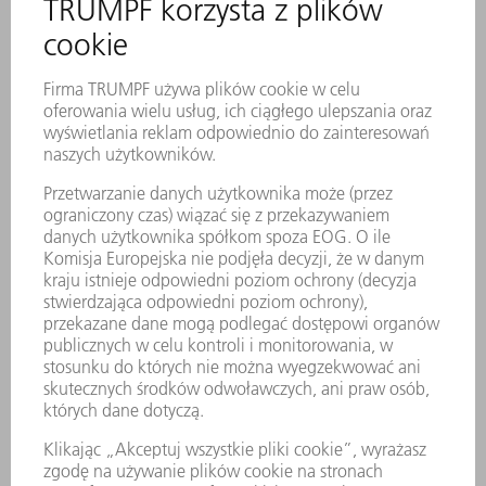
Zwierciadła zamienne TRUMPF
zapewniają najwyższą funkcjonalność
przy każdym ciśnieniu wody z
pozytywnym wpływem na jakość cięcia
Idealna koordynacja wszystkich istotnych
parametrów w katalogu maszyn firmy
TRUMPF o stałej mocy w całym cyklu życia
Dochowanie najwyższych wymagań w
zakresie tolerancji kształtu i położenia,
chropowatości i powlekania
TRUMPF wspiera klientów w zakresie
identyfikacji, montażu i demontażu
oryginalnych zwierciadeł