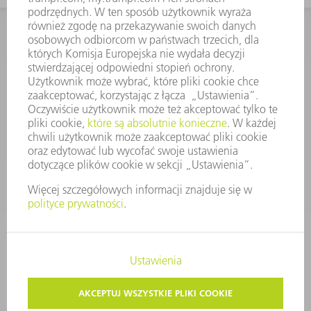
KONTAKT
Dział Części Zamiennych i Narzędzi
48225753936
8.00 - 17.00
czesci.zamienne@trumpf.com
STOPKA
OCHRONA DANYCH
PRAWA AUTORSKIE I PRAWA DOTYCZĄCE ZNAKÓW TOWAROWYCH
WARUNKI UŻYTKOWANIA