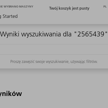
PL
NIE WYBRANO MASZYNY
g Started
Wyniki wyszukiwania dla "2565439
Proszę zawęzić swoje wyszukiwanie, używając filtrów.
yników