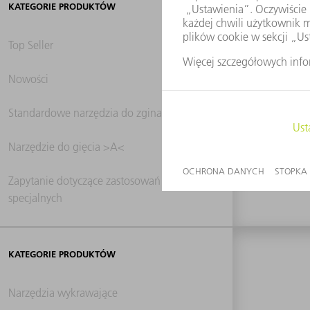
KATEGORIE PRODUKTÓW
Top Seller
Nowości
0 w
Standardowe narzędzia do zginania
Narzędzie do gięcia >A<
Zapytanie dotyczące zastosowań
specjalnych
KATEGORIE PRODUKTÓW
Narzędzia wykrawające