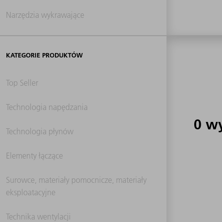
Narzędzia wykrawające
KATEGORIE PRODUKTÓW
Top Seller
Technologia napędzania
0 w
Technologia płynów
Elementy łączące
Surowce, materiały pomocnicze, materiały
eksploatacyjne
Technika wentylacji