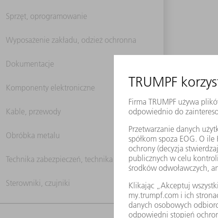
Sprzęt, oprogramowanie
Wyposażenie zakładu, odzież ochronna
Dokumentacje
Komponenty elektroniczne
Kable, przewody
Obróbka metalu
Technika zabezpieczeń, technika ochrony
Sterowniki, czujniki