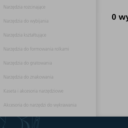
Narzędzia rozcinające
0 w
Narzędzia do wybijania
Narzędzia kształtujące
Narzędzia do formowania rolkami
Narzędzia do gratowania
Narzędzia do znakowania
Kaseta i akcesoria narzędziowe
Akcesoria do narzędzi do wykrawania