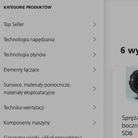
KATEGORIE PRODUKTÓW
Top Seller
Technologia napędzania
6 w
Technologia płynów
Elementy łączące
Surowce, materiały pomocnicze,
materiały eksploatacyjne
Technika wentylacji
Spręż
Komponenty maszyny
boczn
SD6
Generator wiązki, układ prowadzenia