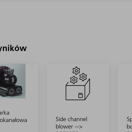
yników
arka
Side channel
S
okanałowa
blower -->
b