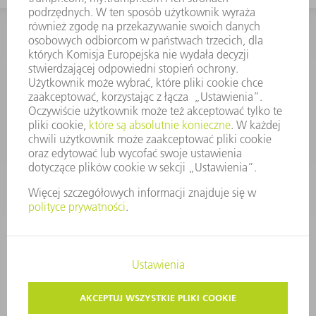
KONTAKT
Dział Części Zamiennych i Narzędzi
48225753936
8.00 - 17.00
czesci.zamienne@trumpf.com
STOPKA
OCHRONA DANYCH
PRAWA AUTORSKIE I PRAWA DOTYCZĄCE ZNAKÓW TOWAROWYCH
WARUNKI UŻYTKOWANIA