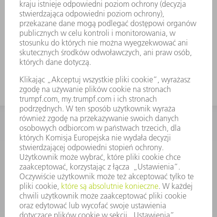
KONTAKT
Dział Części Zamiennych i Narzędzi
48225753936
8.00 - 17.00
czesci.zamienne@trumpf.com