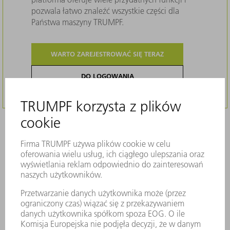
pozwala łatwo znaleźć wszystkie części dla
Państwa maszyny TRUMPF.
WARTO ZAREJESTROWAĆ SIĘ TERAZ
DO LOGOWANIA