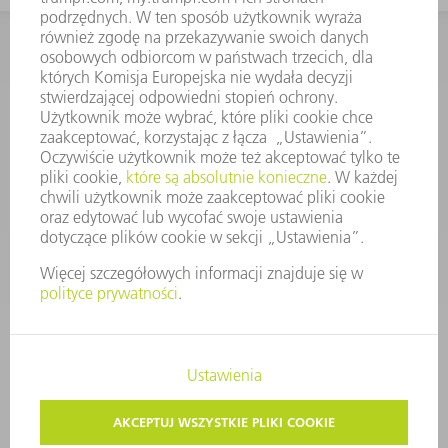
KONTAKT
Dział Części Zamiennych i Narzędzi
48225753936
8.00 - 17.00
czesci.zamienne@trumpf.com
STOPKA
OCHRONA DANYCH
PRAWA AUTORSKIE I PRAWA DOTYCZĄCE ZNAKÓW TOWAROWYCH
WARUNKI UŻYTKOWANIA