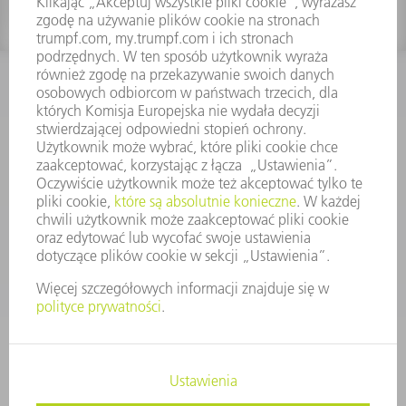
KONTAKT
Dział Części Zamiennych i Narzędzi
48225753936
8.00 - 17.00
czesci.zamienne@trumpf.com
STOPKA
OCHRONA DANYCH