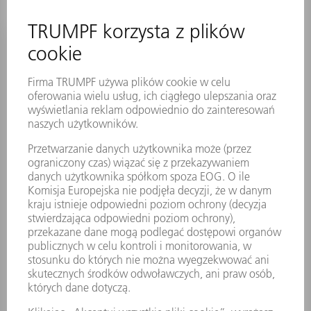
On - output card dio2
Nr materiału:
1535381