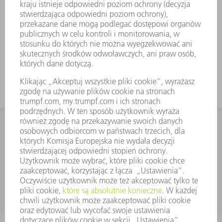
KONTAKT
Dział Części Zamiennych i Narzędzi
48225753936
8.00 - 17.00
czesci.zamienne@trumpf.com