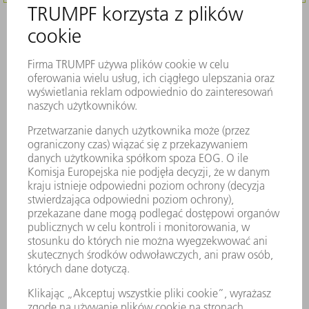
Opis
Oryginalne szczotki skutecznie chronią
przed zarysowaniami na elementach z
blachy. Wyróżniają się stabilnością i są
wykonane z trwałego materiału.
Zapobieganie zarysowaniom
Długotrwały i stabilny
Optymalnie przystosowany do maszyn
TRUMPF