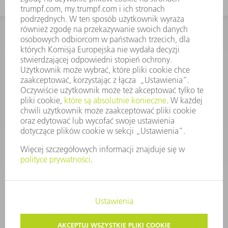
KONTAKT
Dział Części Zamiennych i Narzędzi
48225753936
8.00 - 17.00
czesci.zamienne@trumpf.com
STOPKA
OCHRONA DANYCH
PRAWA AUTORSKIE I PRAWA DOTYCZĄCE ZNAKÓW TOWAROWYCH